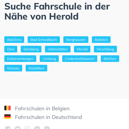
Suche Fahrschule in der
Nähe von Herold
Bad Ems
Bad Schwalbach
Berghausen
Biebrich
Diez
Dörnberg
Hahnstätten
Herold
Hirschberg
Katzenelnbogen
Limburg
Lindenholzhausen
Miehlen
Nassau
Nastätten
Fahrschulen in Belgien
Fahrschulen in Deutschland