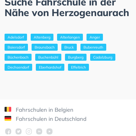
Suche Fahrschule in der
Nähe von Herzogenaurach
Adelsdorf
Altenberg
Alterlangen
Anger
Baiersdorf
Braunsbach
Bruck
Bubenreuth
Büchenbach
Buchenbühl
Burgberg
Cadolzburg
Dechsendorf
Eberhardshof
Effeltrich
Fahrschulen in Belgien
Fahrschulen in Deutschland