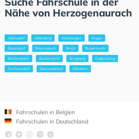
Suche Fahrschule in der
Nähe von Herzogenaurach
Adelsdorf
Altenberg
Alterlangen
Anger
Baiersdorf
Braunsbach
Bruck
Bubenreuth
Büchenbach
Buchenbühl
Burgberg
Cadolzburg
Dechsendorf
Eberhardshof
Effeltrich
Fahrschulen in Belgien
Fahrschulen in Deutschland