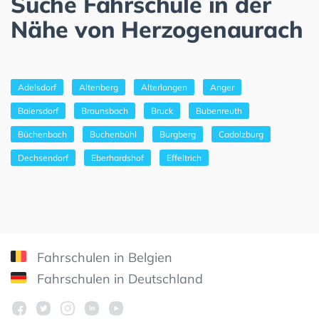
Suche Fahrschule in der
Nähe von Herzogenaurach
Adelsdorf
Altenberg
Alterlangen
Anger
Baiersdorf
Braunsbach
Bruck
Bubenreuth
Büchenbach
Buchenbühl
Burgberg
Cadolzburg
Dechsendorf
Eberhardshof
Effeltrich
Fahrschulen in Belgien
Fahrschulen in Deutschland