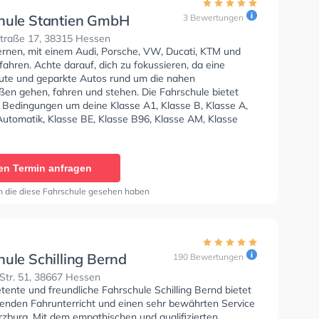
hule Stantien GmbH
3 Bewertungen
traße 17, 38315 Hessen
lernen, mit einem Audi, Porsche, VW, Ducati, KTM und
fahren. Achte darauf, dich zu fokussieren, da eine
te und geparkte Autos rund um die nahen
en gehen, fahren und stehen. Die Fahrschule bietet
e Bedingungen um deine Klasse A1, Klasse B, Klasse A,
Automatik, Klasse BE, Klasse B96, Klasse AM, Klasse
sse A2 und Mofa - Prüfbescheinigung zu erhalten. In der
e Stantien GmbH Sie können einen Termin online
en Termin anfragen
n die diese Fahrschule gesehen haben
ule Schilling Bernd
190 Bewertungen
Str. 51, 38667 Hessen
ente und freundliche Fahrschule Schilling Bernd bietet
enden Fahrunterricht und einen sehr bewährten Service
rzburg. Mit dem empathischen und qualifizierten