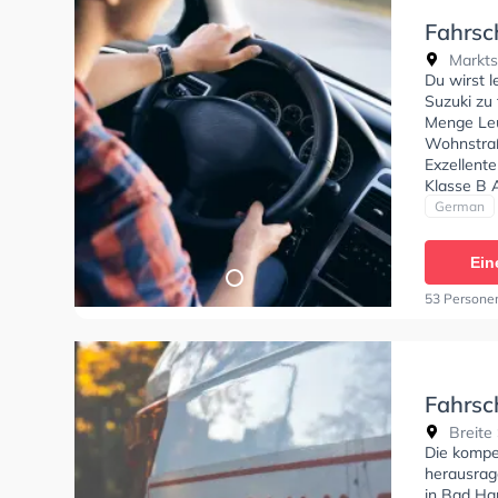
Fahrsc
Markts
Du wirst 
Suzuki zu 
Menge Leu
Wohnstraß
Exzellent
Klasse B 
BF17, Kla
German
Fahrschul
anfragen.
Ein
53 Persone
Fahrsch
Breite 
Die kompet
herausrag
in Bad Ha