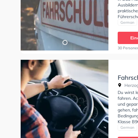
Ausbildern
praktisch
Führersch
German
Ein
30 Persone
Fahrsch
Herzog
Du wirst 
fahren. Ac
und gepar
gehen, fa
Bedingung
Klasse B9
Prüfbesch
German