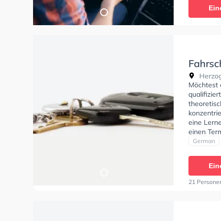
Ein
Fahrsch
Herzog
Möchtest 
qualifizie
theoretisc
konzentrie
eine Lerne
einen Term
German
Ein
21 Persone