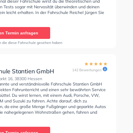
nal dieser Fahrschule wirst du die theoretischen und
en Tests sogar mit Nervosität überwinden und deinen
in leicht erhalten. In der Fahrschule Reichel Jürgen Sie
nen Termin online anfragen.
en Termin anfragen
n die diese Fahrschule gesehen haben
hule Stantien GmbH
142 Bewertungen
rkt 16, 38300 Hessen
annte und verständnisvolle Fahrschule Stantien GmbH
rfekten Fahrunterricht und einen sehr bewährten Service
üttel. Du wirst lernen, mit einem Audi, Porsche, VW,
M und Suzuki zu fahren. Achte darauf, dich zu
en, da eine große Menge Fußgänger und geparkte Autos
ie nahegelegenen Wohnstraßen gehen, fahren und
ie Fahrschule bietet Hervorragende Bedingungen um
se B, Klasse A1, Klasse A, Klasse B Automatik, Klasse
e B96, Klasse AM, Klasse BF17, Klasse A2, Klasse L und
en Termin anfragen