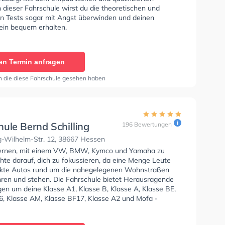
 dieser Fahrschule wirst du die theoretischen und
en Tests sogar mit Angst überwinden und deinen
ein bequem erhalten.
en Termin anfragen
n die diese Fahrschule gesehen haben
ule Bernd Schilling
196 Bewertungen
-Wilhelm-Str. 12, 38667 Hessen
lernen, mit einem VW, BMW, Kymco und Yamaha zu
hte darauf, dich zu fokussieren, da eine Menge Leute
kte Autos rund um die nahegelegenen Wohnstraßen
hren und stehen. Die Fahrschule bietet Herausragende
en um deine Klasse A1, Klasse B, Klasse A, Klasse BE,
6, Klasse AM, Klasse BF17, Klasse A2 und Mofa -
einigung zu erhalten.