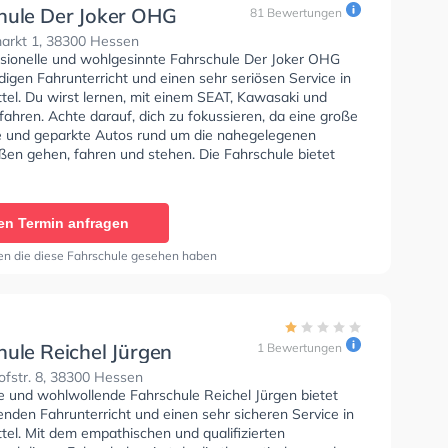
hule Der Joker OHG
81 Bewertungen
markt 1, 38300 Hessen
ssionelle und wohlgesinnte Fahrschule Der Joker OHG
digen Fahrunterricht und einen sehr seriösen Service in
tel. Du wirst lernen, mit einem SEAT, Kawasaki und
fahren. Achte darauf, dich zu fokussieren, da eine große
e und geparkte Autos rund um die nahegelegenen
en gehen, fahren und stehen. Die Fahrschule bietet
ende Bedingungen um deine Klasse A1, Klasse B,
 Klasse BE, Klasse AM, Klasse A2 und Mofa -
inigung zu erhalten. Wir empfehlen dir auch online-
en Termin anfragen
sts am PC zu absolvieren, um dich gut auf die
he Prüfung.
en die diese Fahrschule gesehen haben
hule Reichel Jürgen
1 Bewertungen
fstr. 8, 38300 Hessen
se und wohlwollende Fahrschule Reichel Jürgen bietet
nden Fahrunterricht und einen sehr sicheren Service in
tel. Mit dem empathischen und qualifizierten