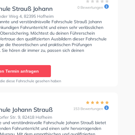
hule Strauß Johann
0 Bewertungen
eder Weg 4, 82395 Hofheim
annte und verständnisvolle Fahrschule Strauß Johann
hkundigen Fahrunterricht und einen sehr verlässlichen
n Obersöchering. Möchtest du deinen Führerschein
rtraue den qualifizierten Ausbildern dieser Fahrschule
ige die theoretischen und praktischen Prüfungen
. Sie hören dir immer zu, passen sich deinen
en an und bieten dir eine Lernerfahrung. In der
e Strauß Johann Sie können einen Termin online
en Termin anfragen
die diese Fahrschule gesehen haben
hule Johann Strauß
153 Bewertungen
rfer Str. 9, 82418 Hofheim
e und verständnisvolle Fahrschule Johann Strauß bietet
enden Fahrunterricht und einen sehr hervorragenden
n Murnau. Mit dem empathischen und qualifizierten