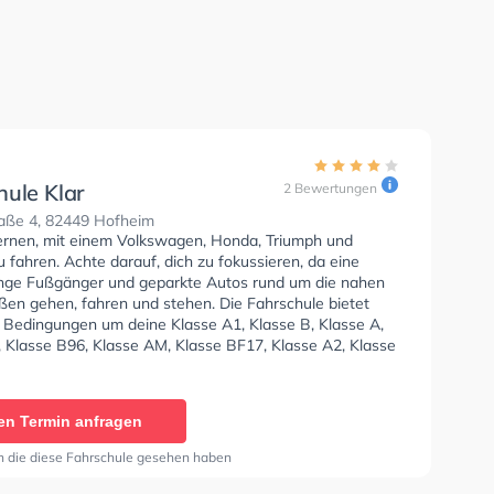
hule Klar
2 Bewertungen
raße 4, 82449 Hofheim
lernen, mit einem Volkswagen, Honda, Triumph und
fahren. Achte darauf, dich zu fokussieren, da eine
ge Fußgänger und geparkte Autos rund um die nahen
en gehen, fahren und stehen. Die Fahrschule bietet
e Bedingungen um deine Klasse A1, Klasse B, Klasse A,
, Klasse B96, Klasse AM, Klasse BF17, Klasse A2, Klasse
 C1E, Klasse C, Klasse CE, Klasse D1, Klasse DE1,
Klasse DE, Klasse L und Klasse T zu erhalten. In der
 Klar Sie können einen Termin online anfragen.
en Termin anfragen
n die diese Fahrschule gesehen haben