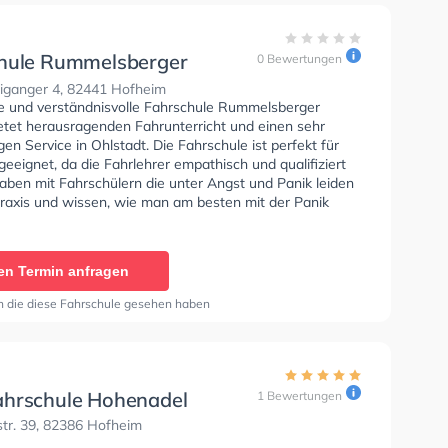
hule Rummelsberger
0 Bewertungen
g
ganger 4, 82441 Hofheim
se und verständnisvolle Fahrschule Rummelsberger
etet herausragenden Fahrunterricht und einen sehr
gen Service in Ohlstadt. Die Fahrschule ist perfekt für
eeignet, da die Fahrlehrer empathisch und qualifiziert
haben mit Fahrschülern die unter Angst und Panik leiden
 Praxis und wissen, wie man am besten mit der Panik
fahren umgehen muss. In der Fahrschule
rger Ludwig Sie können einen Termin online anfragen.
en Termin anfragen
n die diese Fahrschule gesehen haben
hrschule Hohenadel
1 Bewertungen
tr. 39, 82386 Hofheim