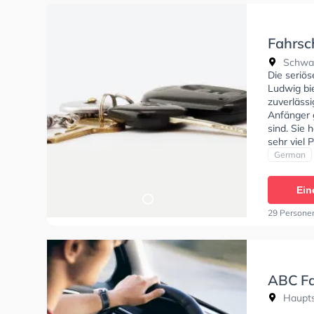
Fahrsc
Ludwi
Schwai
Die seriö
Ludwig bi
zuverlässi
Anfänger g
sind. Sie 
sehr viel
beim Auto
German
Rummelsbe
Ein
29 Persone
ABC Fa
Haupts