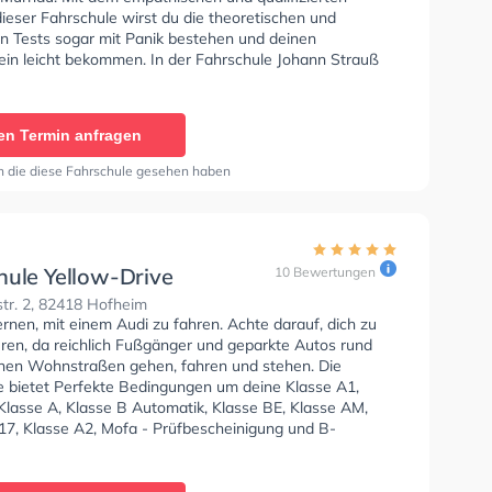
ieser Fahrschule wirst du die theoretischen und
en Tests sogar mit Panik bestehen und deinen
ein leicht bekommen. In der Fahrschule Johann Strauß
n einen Termin online anfragen.
en Termin anfragen
n die diese Fahrschule gesehen haben
hule Yellow-Drive
10 Bewertungen
tr. 2, 82418 Hofheim
ernen, mit einem Audi zu fahren. Achte darauf, dich zu
eren, da reichlich Fußgänger und geparkte Autos rund
hen Wohnstraßen gehen, fahren und stehen. Die
e bietet Perfekte Bedingungen um deine Klasse A1,
Klasse A, Klasse B Automatik, Klasse BE, Klasse AM,
17, Klasse A2, Mofa - Prüfbescheinigung und B-
zu erhalten. In der Fahrschule Yellow-Drive Sie können
in online anfragen.