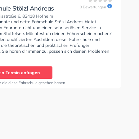
hule Stölzl Andreas
0 Bewertungen
isstraße 6, 82418 Hofheim
annte und nette Fahrschule Stölzl Andreas bietet
n Fahrunterricht und einen sehr seriösen Service in
 Staffelsee. Möchtest du deinen Führerschein machen?
en qualifizierten Ausbildern dieser Fahrschule und
e die theoretischen und praktischen Prüfungen
. Sie hören dir immer zu, passen sich deinen Problemen
ten dir eine angepasste Lernerfahrung. In der
e Stölzl Andreas Sie können einen Termin online
en Termin anfragen
n die diese Fahrschule gesehen haben