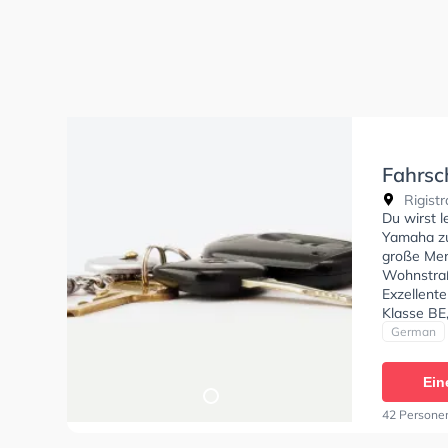
Fahrsc
Rigist
Du wirst 
Yamaha zu 
große Men
Wohnstraß
Exzellent
Klasse BE
C1, Klasse
German
Klasse D, 
Fahrschule
Ein
42 Persone