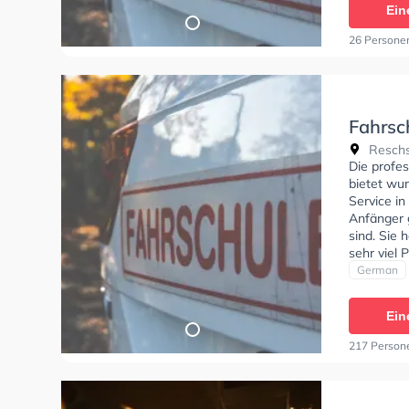
Ein
26 Persone
Fahrsc
Reschs
Die profe
bietet wu
Service in
Anfänger g
sind. Sie 
sehr viel
beim Auto
German
theorie te
theoretis
Ein
können ei
217 Person