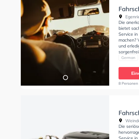
Fahrsc
Egenri
Die anerk
bietet sac
Service i
machen? Ve
und erled
sorgenfrei
Bedürfniss
German
Fahrschul
anfragen.
Ein
8 Personen 
Fahrsc
Weindo
Die seriös
hervorrag
Service i