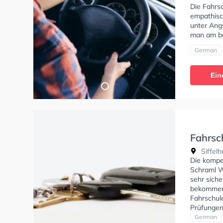
Die Fahrsc
empathisch
unter Angs
man am be
German
Ein
Fahrsc
Werne
Siffelh
Die kompe
Schraml W
sehr siche
bekommen?
Fahrschule
Prüfungen 
Wünschen 
German