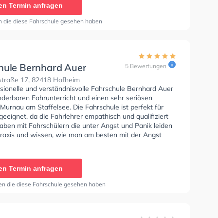
en Termin anfragen
n die diese Fahrschule gesehen haben
hule Bernhard Auer
5 Bewertungen
traße 17, 82418 Hofheim
ssionelle und verständnisvolle Fahrschule Bernhard Auer
nderbaren Fahrunterricht und einen sehr seriösen
 Murnau am Staffelsee. Die Fahrschule ist perfekt für
eeignet, da die Fahrlehrer empathisch und qualifiziert
haben mit Fahrschülern die unter Angst und Panik leiden
 Praxis und wissen, wie man am besten mit der Angst
fahren umgehen muss. Wir empfehlen dir auch online-
sts am PC zu absolvieren, um dich gut auf die
che Prüfung. In der Fahrschule Bernhard Auer Sie
en Termin anfragen
nen Termin online anfragen.
en die diese Fahrschule gesehen haben