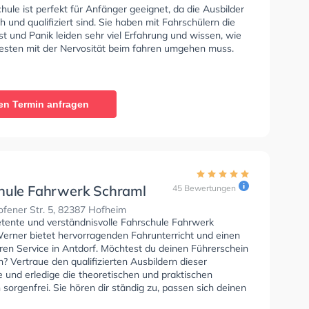
hule ist perfekt für Anfänger geeignet, da die Ausbilder
 und qualifiziert sind. Sie haben mit Fahrschülern die
t und Panik leiden sehr viel Erfahrung und wissen, wie
sten mit der Nervosität beim fahren umgehen muss.
en Termin anfragen
hule Fahrwerk Schraml
45 Bewertungen
r
ofener Str. 5, 82387 Hofheim
tente und verständnisvolle Fahrschule Fahrwerk
erner bietet hervorragenden Fahrunterricht und einen
ren Service in Antdorf. Möchtest du deinen Führerschein
 Vertraue den qualifizierten Ausbildern dieser
 und erledige die theoretischen und praktischen
sorgenfrei. Sie hören dir ständig zu, passen sich deinen
an und bieten dir eine Lernerfahrung. Letzte