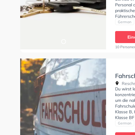
Personal d
praktisch
Führersch
Sie könne
German
Ein
10 Persone
Fahrsc
Reschs
Du wirst l
konzentri
um die na
Fahrschul
Klasse B, 
Klasse BF
Handicap 
German
einen Term