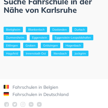
Suche Fahrschule in der
Nähe von Karlsruhe
Bietigheim
Blankenloch
Daxlanden
Durlach
Durmersheim
Eggenstein
Eggenstein-Leopoldshafen
Ettlingen
Graben
Grötzingen
Hagenbach
Hagsfeld
Innenstadt-Ost
Ittersbach
Jockgrim
Fahrschulen in Belgien
Fahrschulen in Deutschland