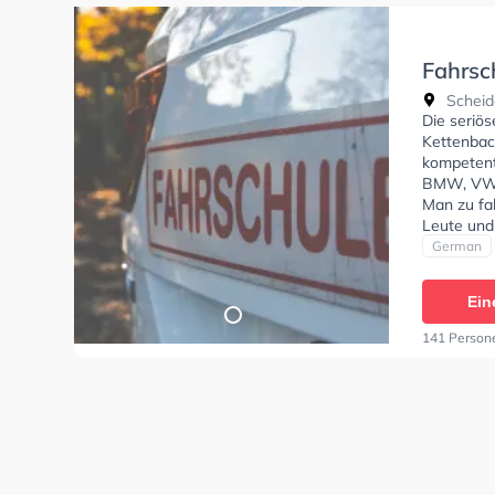
Fahrsc
Aarber
Scheide
Die seriö
Kettenbac
kompetent
BMW, VW, 
Man zu fah
Leute und
Wohnstraß
German
Exzellent
Klasse B 
Ein
Klasse C1,
DE1, Klass
141 Person
Fahrschul
können ei