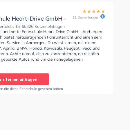
hule Heart-Drive GmbH -
11 Bewertungen
gen-Kettenbach
rtalstr. 15, 65326 Katzenelnbogen
se und nette Fahrschule Heart-Drive GmbH - Aarbergen-
h bietet herausragenden Fahrunterricht und einen sehr
en Service in Aarbergen. Du wirst lernen, mit einem
Aprilla, BMW, Honda, Kawasaki, Peugeot, Iveco und
ren. Achte darauf, dich zu konzentrieren, da reichlich
 geparkte Autos rund um die nahegelegenen
en gehen, fahren und stehen. Die Fahrschule bietet
e Bedingungen um deine Klasse A1, Klasse B, Klasse A,
Automatik, Klasse BE, Klasse B96, Klasse AM, Klasse A2,
en Termin anfragen
 Klasse C1E, Klasse C, Klasse CE, Klasse D1, Klasse
e D, Klasse DE, Klasse L und Klasse T zu erhalten. In der
en die diese Fahrschule gesehen haben
e Heart-Drive GmbH - Aarbergen-Kettenbach Sie
nen Termin online anfragen.