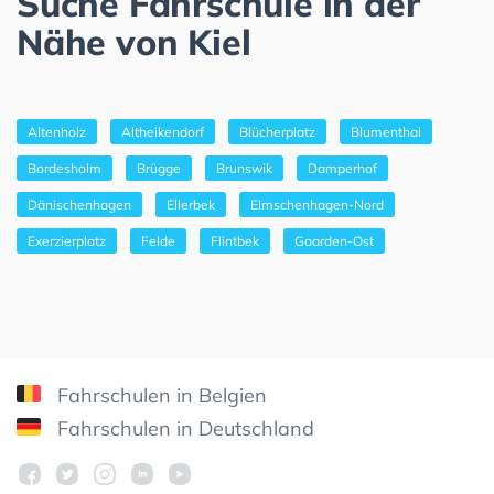
Suche Fahrschule in der
Nähe von Kiel
Altenholz
Altheikendorf
Blücherplatz
Blumenthal
Bordesholm
Brügge
Brunswik
Damperhof
Dänischenhagen
Ellerbek
Elmschenhagen-Nord
Exerzierplatz
Felde
Flintbek
Gaarden-Ost
Fahrschulen in Belgien
Fahrschulen in Deutschland