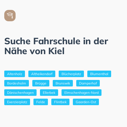
Suche Fahrschule in der
Nähe von Kiel
Altenholz
Altheikendorf
Blücherplatz
Blumenthal
Bordesholm
Brügge
Brunswik
Damperhof
Dänischenhagen
Ellerbek
Elmschenhagen-Nord
Exerzierplatz
Felde
Flintbek
Gaarden-Ost