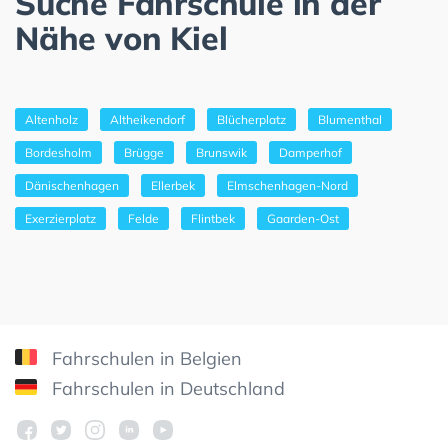
Suche Fahrschule in der
Nähe von Kiel
Altenholz
Altheikendorf
Blücherplatz
Blumenthal
Bordesholm
Brügge
Brunswik
Damperhof
Dänischenhagen
Ellerbek
Elmschenhagen-Nord
Exerzierplatz
Felde
Flintbek
Gaarden-Ost
Fahrschulen in Belgien
Fahrschulen in Deutschland