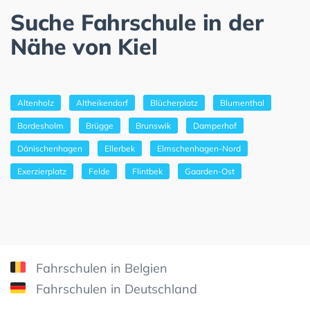
Suche Fahrschule in der
Nähe von Kiel
Altenholz
Altheikendorf
Blücherplatz
Blumenthal
Bordesholm
Brügge
Brunswik
Damperhof
Dänischenhagen
Ellerbek
Elmschenhagen-Nord
Exerzierplatz
Felde
Flintbek
Gaarden-Ost
Fahrschulen in Belgien
Fahrschulen in Deutschland