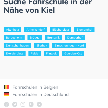
Suche Fahrschule in der
Nähe von Kiel
Altenholz
Altheikendorf
Blücherplatz
Blumenthal
Bordesholm
Brügge
Brunswik
Damperhof
Dänischenhagen
Ellerbek
Elmschenhagen-Nord
Exerzierplatz
Felde
Flintbek
Gaarden-Ost
Fahrschulen in Belgien
Fahrschulen in Deutschland