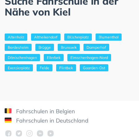
Suche Fahrschule in der
Nähe von Kiel
Altenholz
Altheikendorf
Blücherplatz
Blumenthal
Bordesholm
Brügge
Brunswik
Damperhof
Dänischenhagen
Ellerbek
Elmschenhagen-Nord
Exerzierplatz
Felde
Flintbek
Gaarden-Ost
Fahrschulen in Belgien
Fahrschulen in Deutschland