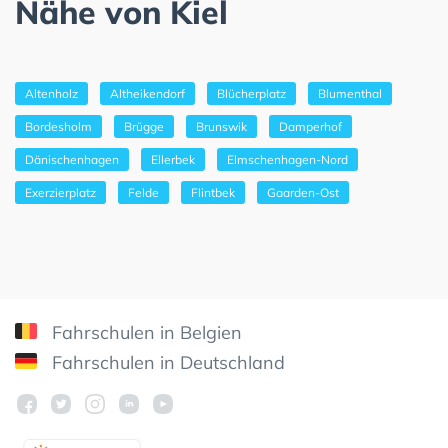
Nähe von Kiel
Altenholz
Altheikendorf
Blücherplatz
Blumenthal
Bordesholm
Brügge
Brunswik
Damperhof
Dänischenhagen
Ellerbek
Elmschenhagen-Nord
Exerzierplatz
Felde
Flintbek
Gaarden-Ost
Fahrschulen in Belgien
Fahrschulen in Deutschland