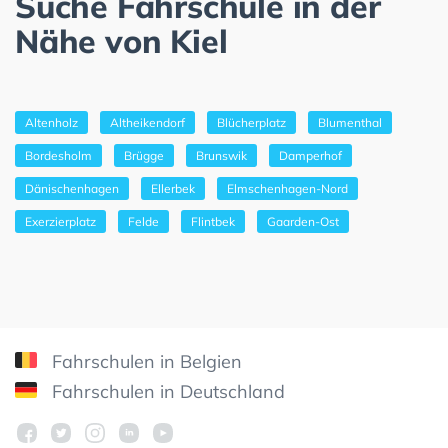
Suche Fahrschule in der
Nähe von Kiel
Altenholz
Altheikendorf
Blücherplatz
Blumenthal
Bordesholm
Brügge
Brunswik
Damperhof
Dänischenhagen
Ellerbek
Elmschenhagen-Nord
Exerzierplatz
Felde
Flintbek
Gaarden-Ost
Fahrschulen in Belgien
Fahrschulen in Deutschland