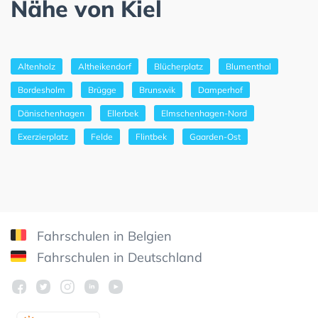
Nähe von Kiel
Altenholz
Altheikendorf
Blücherplatz
Blumenthal
Bordesholm
Brügge
Brunswik
Damperhof
Dänischenhagen
Ellerbek
Elmschenhagen-Nord
Exerzierplatz
Felde
Flintbek
Gaarden-Ost
Fahrschulen in Belgien
Fahrschulen in Deutschland