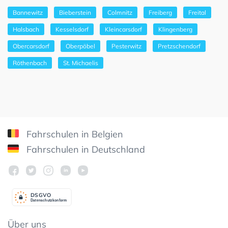
Bannewitz
Bieberstein
Colmnitz
Freiberg
Freital
Halsbach
Kesselsdorf
Kleincarsdorf
Klingenberg
Obercarsdorf
Oberpöbel
Pesterwitz
Pretzschendorf
Röthenbach
St. Michaelis
Fahrschulen in Belgien
Fahrschulen in Deutschland
DSGV
O
Datenschutzkonform
Über uns