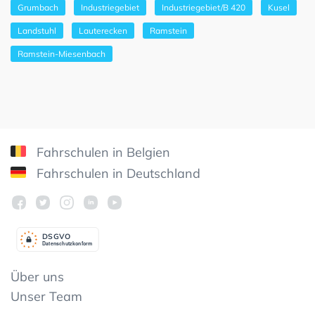
Grumbach
Industriegebiet
Industriegebiet/B 420
Kusel
Landstuhl
Lauterecken
Ramstein
Ramstein-Miesenbach
Fahrschulen in Belgien
Fahrschulen in Deutschland
DSGV
O
Datenschutzkonform
Über uns
Unser Team