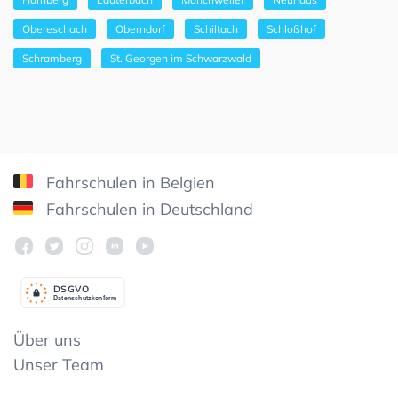
Obereschach
Oberndorf
Schiltach
Schloßhof
Schramberg
St. Georgen im Schwarzwald
Fahrschulen in Belgien
Fahrschulen in Deutschland
DSGV
O
Datenschutzkonform
Über uns
Unser Team