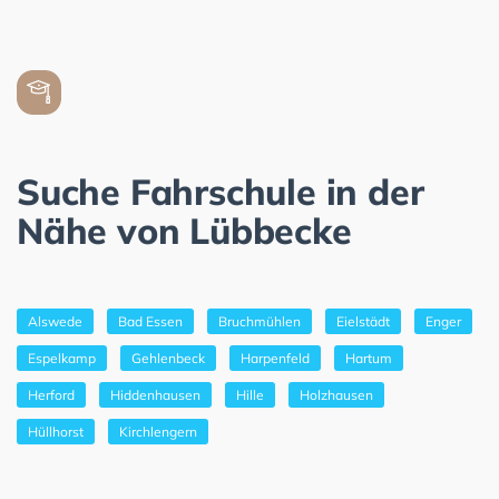
Suche Fahrschule in der
Nähe von Lübbecke
Alswede
Bad Essen
Bruchmühlen
Eielstädt
Enger
Espelkamp
Gehlenbeck
Harpenfeld
Hartum
Herford
Hiddenhausen
Hille
Holzhausen
Hüllhorst
Kirchlengern