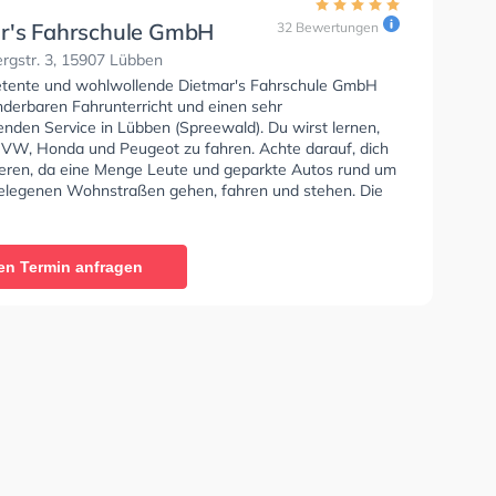
r's Fahrschule GmbH
32 Bewertungen
rgstr. 3, 15907 Lübben
tente und wohlwollende Dietmar's Fahrschule GmbH
nderbaren Fahrunterricht und einen sehr
enden Service in Lübben (Spreewald). Du wirst lernen,
 VW, Honda und Peugeot zu fahren. Achte darauf, dich
ieren, da eine Menge Leute und geparkte Autos rund um
elegenen Wohnstraßen gehen, fahren und stehen. Die
e bietet Exzellente Bedingungen um deine Klasse B,
 Klasse A, Klasse BE, Klasse A2, Klasse C, Klasse CE,
Klasse DE, Klasse L und Klasse T zu erhalten. Die Erste-
en Termin anfragen
 in der Schule. Wir empfehlen dir auch online-theorie
C zu absolvieren, um dich gut auf die theoretische
In der Dietmar's Fahrschule GmbH Sie können einen
ine anfragen.