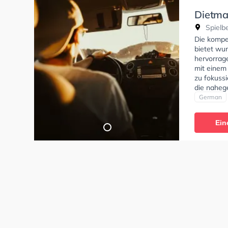
Dietma
Spielbe
Die kompe
bietet wu
hervorrag
mit einem
zu fokuss
die naheg
Fahrschul
German
Klasse A1,
Klasse D, 
Ein
Hilfe-Kurs
tests am P
Prüfung. 
Termin onl