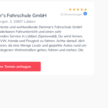
r's Fahrschule GmbH
32 Bewertungen
rgstr. 3, 15907 Lübben
tente und wohlwollende Dietmar's Fahrschule GmbH
nderbaren Fahrunterricht und einen sehr
enden Service in Lübben (Spreewald). Du wirst lernen,
 VW, Honda und Peugeot zu fahren. Achte darauf, dich
ieren, da eine Menge Leute und geparkte Autos rund um
elegenen Wohnstraßen gehen, fahren und stehen. Die
e bietet Exzellente Bedingungen um deine Klasse B,
 Klasse A, Klasse BE, Klasse A2, Klasse C, Klasse CE,
Klasse DE, Klasse L und Klasse T zu erhalten. Die Erste-
en Termin anfragen
 in der Schule. Wir empfehlen dir auch online-theorie
C zu absolvieren, um dich gut auf die theoretische
In der Dietmar's Fahrschule GmbH Sie können einen
ine anfragen.