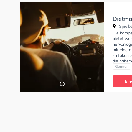
Dietma
Spielbe
Die kompe
bietet wu
hervorrag
mit einem
zu fokuss
die naheg
Fahrschul
German
Klasse A1,
Klasse D, 
Ein
Hilfe-Kurs
tests am P
Prüfung. 
Termin onl