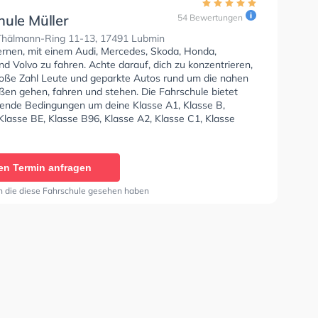
hule Müller
54 Bewertungen
Thälmann-Ring 11-13, 17491 Lubmin
lernen, mit einem Audi, Mercedes, Skoda, Honda,
d Volvo zu fahren. Achte darauf, dich zu konzentrieren,
roße Zahl Leute und geparkte Autos rund um die nahen
en gehen, fahren und stehen. Die Fahrschule bietet
ende Bedingungen um deine Klasse A1, Klasse B,
Klasse BE, Klasse B96, Klasse A2, Klasse C1, Klasse
e C, Klasse CE, Klasse D1, Klasse DE1, Klasse D, Klasse
sse T zu erhalten. Letzte Bewertung: "Ich habe bei
e Müller meinen Führerschein gemacht. Trotz einiger
en Termin anfragen
eiten meinerseits, habe ich mich die ganze Zeit bei
hrlehrern sehr gut aufgehoben gefühlt. Zuerst war ich
n die diese Fahrschule gesehen haben
der mir sehr kompetent das Fahren beigebracht hat, und
obby, der mich durch die Prüfung gebracht hat.
 kann ich diese Fahrschule nur sehr empfehlen."