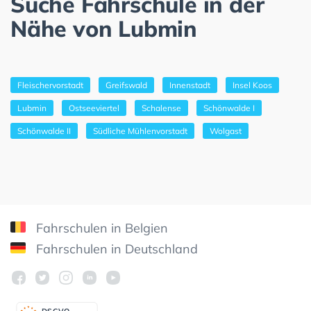
Suche Fahrschule in der
Nähe von Lubmin
Fleischervorstadt
Greifswald
Innenstadt
Insel Koos
Lubmin
Ostseeviertel
Schalense
Schönwalde I
Schönwalde II
Südliche Mühlenvorstadt
Wolgast
Fahrschulen in Belgien
Fahrschulen in Deutschland
DSGV
O