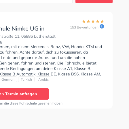
hule Nimke UG in
153 Bewertungen
stadt Wittenberg
nstraße 11, 06886 Lutherstadt
rg
lernen, mit einem Mercedes-Benz, VW, Honda, KTM und
u fahren. Achte darauf, dich zu fokussieren, da
e Leute und geparkte Autos rund um die nahen
en gehen, fahren und stehen. Die Fahrschule bietet
ende Bedingungen um deine Klasse A1, Klasse B,
 Klasse B Automatik, Klasse BE, Klasse B96, Klasse AM,
17, Klasse A2, B196, B197 und Klasse B197 zu erhalten.
German
Turkish
Arabic
icht kann auf Englisch, Deutsch, Türkisch und Arabisch
n. Die Erste-Hilfe-Kurs in der Schule. Wir empfehlen dir
en Termin anfragen
e-theorie tests am PC zu absolvieren, um dich gut auf
tische Prüfung. Letzte Bewertung: "Ja wieso fahrschule
en die diese Fahrschule gesehen haben
gut. Ich würde sie weiteren Freunden empfehlen. Gute
. Gute Ausstattung. Gute App. Nette Ausbilder"