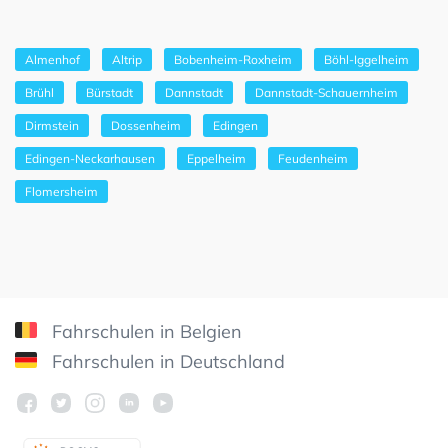
Almenhof
Altrip
Bobenheim-Roxheim
Böhl-Iggelheim
Brühl
Bürstadt
Dannstadt
Dannstadt-Schauernheim
Dirmstein
Dossenheim
Edingen
Edingen-Neckarhausen
Eppelheim
Feudenheim
Flomersheim
Fahrschulen in Belgien
Fahrschulen in Deutschland