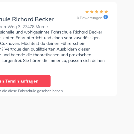
hule Richard Becker
10 Bewertungen
nen-Weg 3, 27478 Marne
ssionelle und wohlgesinnte Fahrschule Richard Becker
ellenten Fahrunterricht und einen sehr zuverlässigen
n Cuxhaven. Möchtest du deinen Führerschein
 Vertraue den qualifizierten Ausbildern dieser
e und beende die theoretischen und praktischen
sorgenfrei. Sie hören dir immer zu, passen sich deinen
an und bieten dir eine Lernerfahrung. Die Erste-Hilfe-
r Schule. Wir empfehlen dir auch online-theorie tests
bsolvieren, um dich gut auf die theoretische Prüfung.
en Termin anfragen
wertung: "Beste Fahrschule die ich Kenne! Die
r sind sympathisch, empathisch und bringen einen das
n die diese Fahrschule gesehen haben
nünftig bei. Man braucht dort keine Angst zu haben,
lle sehr hilfsbereit und vor allem mit viel Humor und
️👌👌👌👌"