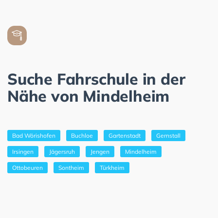
Suche Fahrschule in der
Nähe von Mindelheim
Bad Wörishofen
Buchloe
Gartenstadt
Gernstall
Irsingen
Jägersruh
Jengen
Mindelheim
Ottobeuren
Sontheim
Türkheim