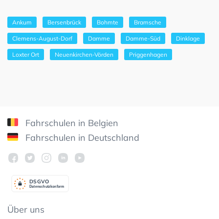
Ankum
Bersenbrück
Bohmte
Bramsche
Clemens-August-Dorf
Damme
Damme-Süd
Dinklage
Loxter Ort
Neuenkirchen-Vörden
Priggenhagen
Fahrschulen in Belgien
Fahrschulen in Deutschland
DSGV
O
Datenschutzkonform
Über uns