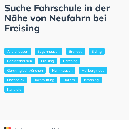
Suche Fahrschule in der
Nähe von Neufahrn bei
Freising
Allershausen
Bogenhausen
Brandau
Erding
Fahrenzhausen
Freising
Garching
Garching bei München
Haimhausen
Hallbergmoos
Hochbrück
Hochmutting
Hollern
Ismaning
Karlsfeld