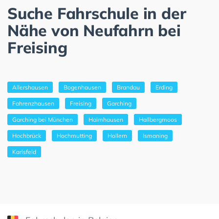
Suche Fahrschule in der
Nähe von Neufahrn bei
Freising
Allershausen
Bogenhausen
Brandau
Erding
Fahrenzhausen
Freising
Garching
Garching bei München
Haimhausen
Hallbergmoos
Hochbrück
Hochmutting
Hollern
Ismaning
Karlsfeld