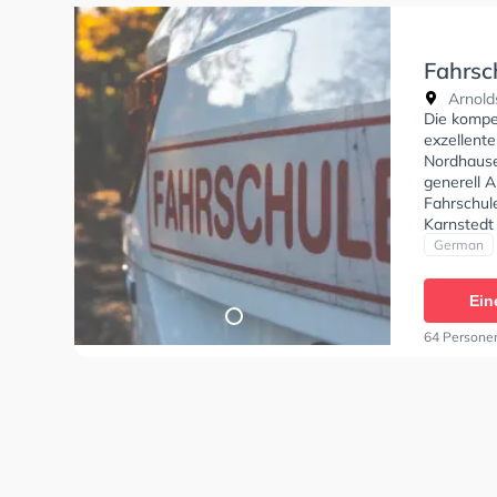
Fahrsc
Arnold
Die kompe
exzellente
Nordhause
generell A
Fahrschule
Karnstedt
German
Ein
64 Persone