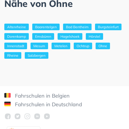
Nähe von Ohne
Altenrheine
Baarentelgen
Bad Bentheim
Burgsteinfurt
Dorenkamp
Emsbüren
Hagelshoek
Hörstel
Innenstadt
Mesum
Metelen
Ochtrup
Ohne
Rheine
Salzbergen
Fahrschulen in Belgien
Fahrschulen in Deutschland