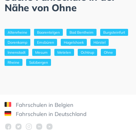
Nähe von Ohne
Altenrheine
Baarentelgen
Bad Bentheim
Burgsteinfurt
Dorenkamp
Emsbüren
Hagelshoek
Hörstel
Innenstadt
Mesum
Metelen
Ochtrup
Ohne
Rheine
Salzbergen
Fahrschulen in Belgien
Fahrschulen in Deutschland