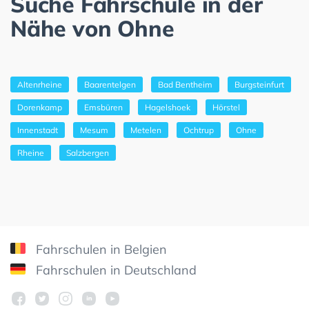
Suche Fahrschule in der
Nähe von Ohne
Altenrheine
Baarentelgen
Bad Bentheim
Burgsteinfurt
Dorenkamp
Emsbüren
Hagelshoek
Hörstel
Innenstadt
Mesum
Metelen
Ochtrup
Ohne
Rheine
Salzbergen
Fahrschulen in Belgien
Fahrschulen in Deutschland