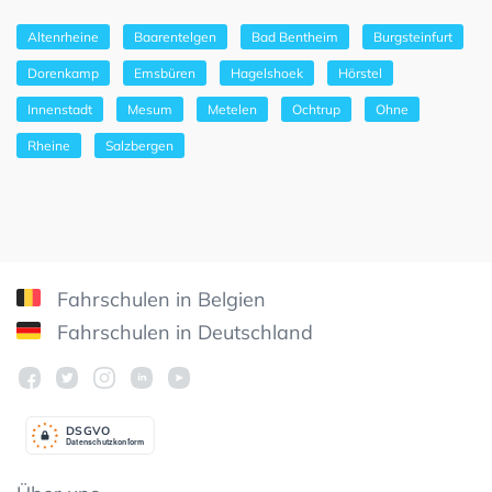
Altenrheine
Baarentelgen
Bad Bentheim
Burgsteinfurt
Dorenkamp
Emsbüren
Hagelshoek
Hörstel
Innenstadt
Mesum
Metelen
Ochtrup
Ohne
Rheine
Salzbergen
Fahrschulen in Belgien
Fahrschulen in Deutschland
DSGV
O
Datenschutzkonform