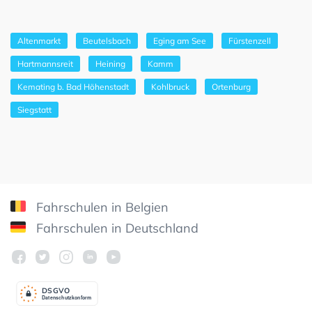
Altenmarkt
Beutelsbach
Eging am See
Fürstenzell
Hartmannsreit
Heining
Kamm
Kemating b. Bad Höhenstadt
Kohlbruck
Ortenburg
Siegstatt
Fahrschulen in Belgien
Fahrschulen in Deutschland
DSGV
O
Datenschutzkonform