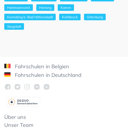
Hartmannsreit
Heining
Kamm
Kemating b. Bad Höhenstadt
Kohlbruck
Ortenburg
Siegstatt
Fahrschulen in Belgien
Fahrschulen in Deutschland
DSGV
O
Datenschutzkonform
Über uns
Unser Team