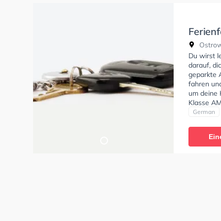
Ferien
Classi
Ostrowe
Cottbu
Du wirst 
darauf, di
geparkte 
fahren un
um deine K
Klasse AM
C, Klasse 
German
erhalten. 
Verständni
Ein
vorallem s