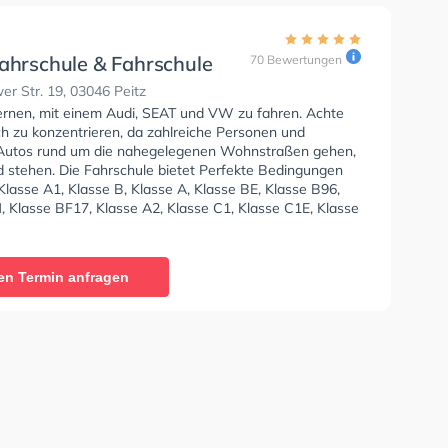
fahrschule & Fahrschule
70 Bewertungen
cPlus Uwe Beermann -
r Str. 19, 03046 Peitz
s
lernen, mit einem Audi, SEAT und VW zu fahren. Achte
ch zu konzentrieren, da zahlreiche Personen und
Autos rund um die nahegelegenen Wohnstraßen gehen,
d stehen. Die Fahrschule bietet Perfekte Bedingungen
lasse A1, Klasse B, Klasse A, Klasse BE, Klasse B96,
, Klasse BF17, Klasse A2, Klasse C1, Klasse C1E, Klasse
CE, Klasse L, Klasse T und Mofa - Prüfbescheinigung zu
Letzte Bewertung: "Sehr gute Fahrschule:) Guter und
svoller Fahrlehrer. Die Ausbildungszeit war Super und
en Termin anfragen
chnell. Kann ich nur weiterempfehlen!!"