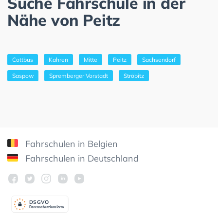
Suche Fahrschule in der
Nähe von Peitz
Cottbus
Kahren
Mitte
Peitz
Sachsendorf
Saspow
Spremberger Vorstadt
Ströbitz
Fahrschulen in Belgien
Fahrschulen in Deutschland
DSGV
O
Datenschutzkonform