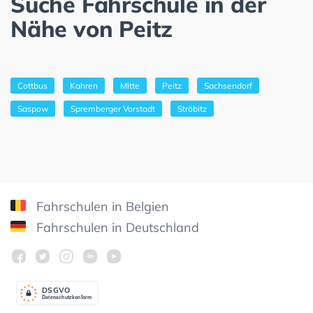
Suche Fahrschule in der
Nähe von Peitz
Cottbus
Kahren
Mitte
Peitz
Sachsendorf
Saspow
Spremberger Vorstadt
Ströbitz
Fahrschulen in Belgien
Fahrschulen in Deutschland
DSGV
O
Datenschutzkonform