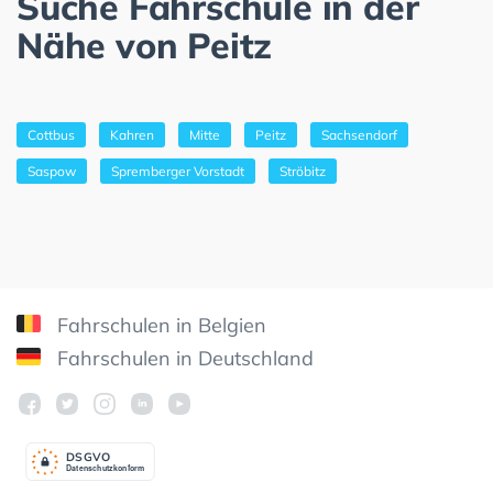
Suche Fahrschule in der
Nähe von Peitz
Cottbus
Kahren
Mitte
Peitz
Sachsendorf
Saspow
Spremberger Vorstadt
Ströbitz
Fahrschulen in Belgien
Fahrschulen in Deutschland
DSGV
O
Datenschutzkonform