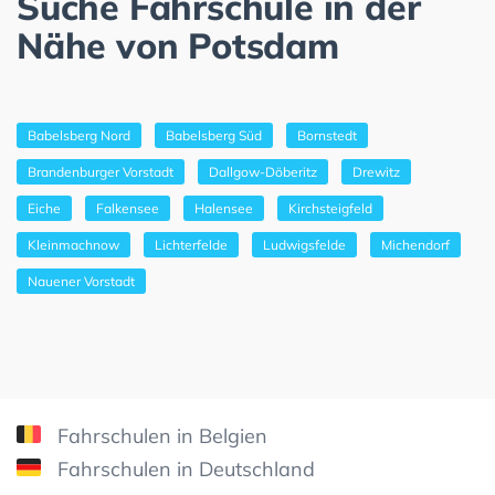
Suche Fahrschule in der
Nähe von Potsdam
Babelsberg Nord
Babelsberg Süd
Bornstedt
Brandenburger Vorstadt
Dallgow-Döberitz
Drewitz
Eiche
Falkensee
Halensee
Kirchsteigfeld
Kleinmachnow
Lichterfelde
Ludwigsfelde
Michendorf
Nauener Vorstadt
Fahrschulen in Belgien
Fahrschulen in Deutschland