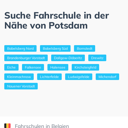
Suche Fahrschule in der
Nähe von Potsdam
Babelsberg Nord
Babelsberg Süd
Bornstedt
Brandenburger Vorstadt
Dallgow-Döberitz
Drewitz
Eiche
Falkensee
Halensee
Kirchsteigfeld
Kleinmachnow
Lichterfelde
Ludwigsfelde
Michendorf
Nauener Vorstadt
Fahrschulen in Belgien