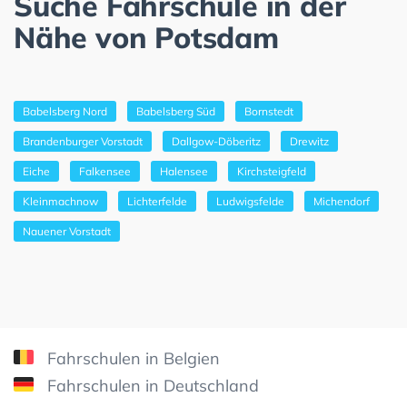
Suche Fahrschule in der
Nähe von Potsdam
Babelsberg Nord
Babelsberg Süd
Bornstedt
Brandenburger Vorstadt
Dallgow-Döberitz
Drewitz
Eiche
Falkensee
Halensee
Kirchsteigfeld
Kleinmachnow
Lichterfelde
Ludwigsfelde
Michendorf
Nauener Vorstadt
Fahrschulen in Belgien
Fahrschulen in Deutschland