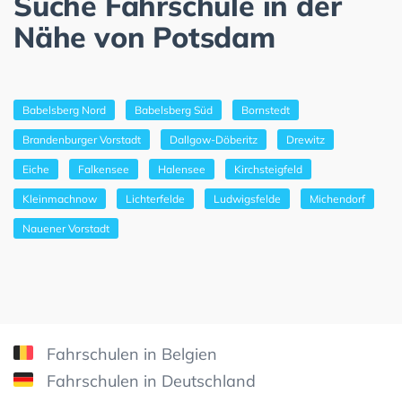
Suche Fahrschule in der
Nähe von Potsdam
Babelsberg Nord
Babelsberg Süd
Bornstedt
Brandenburger Vorstadt
Dallgow-Döberitz
Drewitz
Eiche
Falkensee
Halensee
Kirchsteigfeld
Kleinmachnow
Lichterfelde
Ludwigsfelde
Michendorf
Nauener Vorstadt
Fahrschulen in Belgien
Fahrschulen in Deutschland