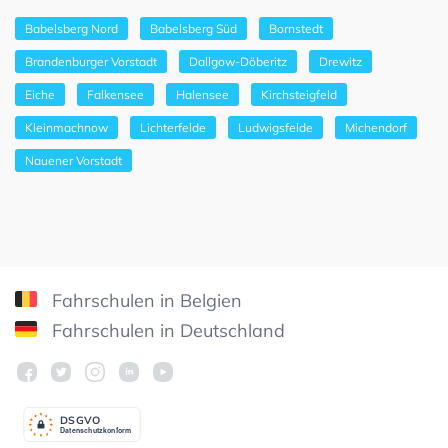
Babelsberg Nord
Babelsberg Süd
Bornstedt
Brandenburger Vorstadt
Dallgow-Döberitz
Drewitz
Eiche
Falkensee
Halensee
Kirchsteigfeld
Kleinmachnow
Lichterfelde
Ludwigsfelde
Michendorf
Nauener Vorstadt
Fahrschulen in Belgien
Fahrschulen in Deutschland
DSGV
O
Datenschutzkonform