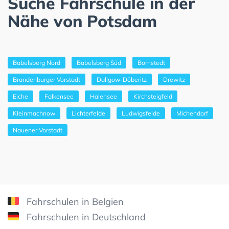
Suche Fahrschule in der
Nähe von Potsdam
Babelsberg Nord
Babelsberg Süd
Bornstedt
Brandenburger Vorstadt
Dallgow-Döberitz
Drewitz
Eiche
Falkensee
Halensee
Kirchsteigfeld
Kleinmachnow
Lichterfelde
Ludwigsfelde
Michendorf
Nauener Vorstadt
Fahrschulen in Belgien
Fahrschulen in Deutschland