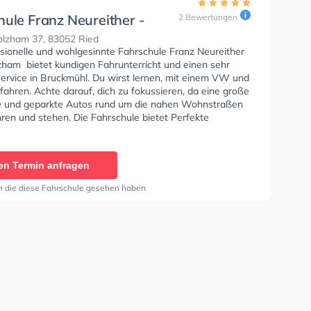
hule Franz Neureither -
2 Bewertungen
olzham
lzham 37, 83052 Ried
ssionelle und wohlgesinnte Fahrschule Franz Neureither
zham bietet kundigen Fahrunterricht und einen sehr
Service in Bruckmühl. Du wirst lernen, mit einem VW und
fahren. Achte darauf, dich zu fokussieren, da eine große
e und geparkte Autos rund um die nahen Wohnstraßen
ren und stehen. Die Fahrschule bietet Perfekte
en um deine Klasse A1, Klasse B, Klasse A, Klasse B
, Klasse BE, Klasse B96, Klasse AM, Klasse BF17,
 Klasse C1, Klasse C1E, Klasse C, Klasse CE, Klasse D1
en Termin anfragen
 DE1, Klasse D und Klasse DE zu erhalten. Die Erste-
 in der Schule. In der Fahrschule Franz Neureither -
n die diese Fahrschule gesehen haben
am Sie können einen Termin online anfragen.